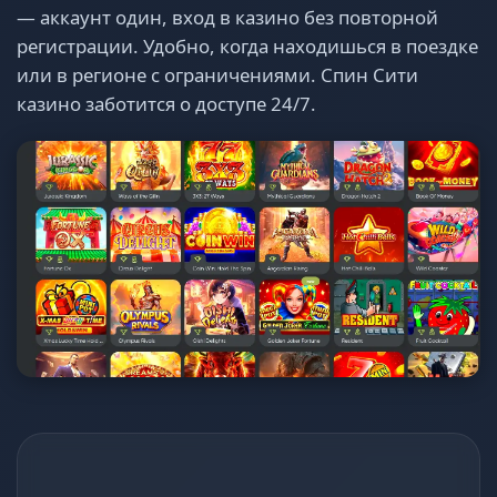
— аккаунт один, вход в казино без повторной
регистрации. Удобно, когда находишься в поездке
или в регионе с ограничениями. Спин Сити
казино заботится о доступе 24/7.