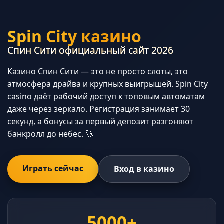
Spin City казино
Спин Сити официальный сайт 2026
Казино Спин Сити — это не просто слоты, это
атмосфера драйва и крупных выигрышей. Spin City
casino даёт рабочий доступ к топовым автоматам
даже через зеркало. Регистрация занимает 30
секунд, а бонусы за первый депозит разгоняют
банкролл до небес. 🚀
Играть сейчас
Вход в казино
5000+