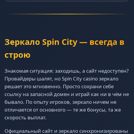
Зеркало Spin City — всегда в
строю
Знакомая ситуация: заходишь, а сайт недоступен?
Провайдеры шалят, но Spin City casino зеркало
решает это мгновенно. Просто сохрани себе
ссылку на запасной домен и играй как ни в чём не
бывало. По опыту игроков, зеркало ничем не
отличается от основного — те же бонусы, та же
скорость выплат.
Официальный сайт и зеркало синхронизированы