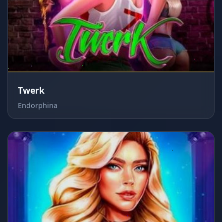
Twerk
Endorphina