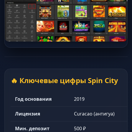
🔥 Ключевые цифры Spin City
Год основания
2019
Лицензия
Curacao (антигуа)
Мин. депозит
500 ₽