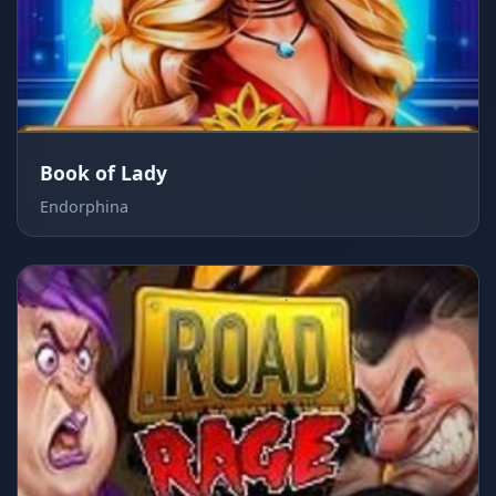
Book of Lady
Endorphina