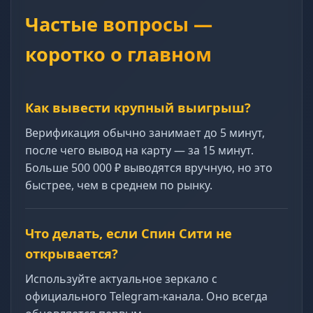
Частые вопросы —
коротко о главном
Как вывести крупный выигрыш?
Верификация обычно занимает до 5 минут,
после чего вывод на карту — за 15 минут.
Больше 500 000 ₽ выводятся вручную, но это
быстрее, чем в среднем по рынку.
Что делать, если Спин Сити не
открывается?
Используйте актуальное зеркало с
официального Telegram-канала. Оно всегда