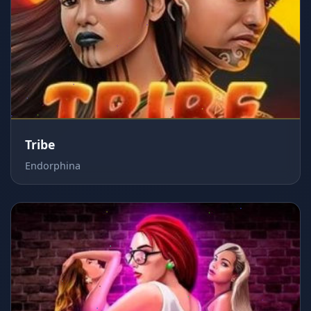
Tribe
Endorphina