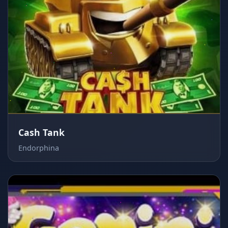
Cash Tank
Endorphina