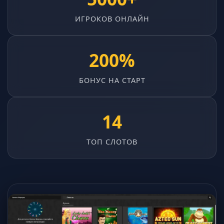
ИГРОКОВ ОНЛАЙН
200%
БОНУС НА СТАРТ
14
ТОП СЛОТОВ