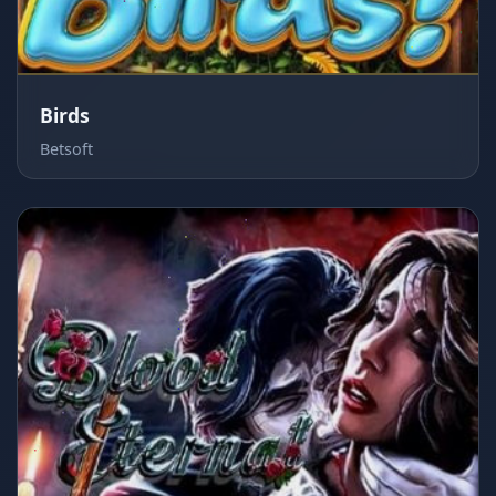
Birds
Betsoft